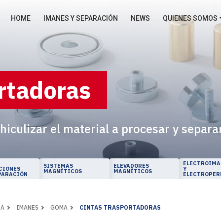
HOME
IMANES Y SEPARACIÓN
NEWS
QUIENES SOMOS
rtadoras
hiculizar el material a procesar y sepa
ELECTROIMA
SISTEMAS
ELEVADORES
CIONES
Y
MAGNÉTICOS
MAGNÉTICOS
PARACIÓN
ELECTROPER
CA
IMANES
GOMA
CINTAS TRASPORTADORAS