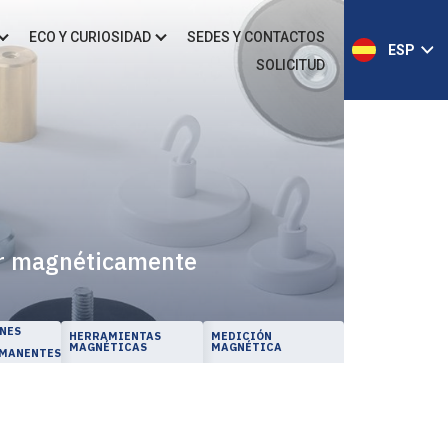
ECO Y CURIOSIDAD
SEDES Y CONTACTOS
ESP
SOLICITUD
rar magnéticamente
NES
HERRAMIENTAS
MEDICIÓN
MAGNÉTICAS
MAGNÉTICA
MANENTES