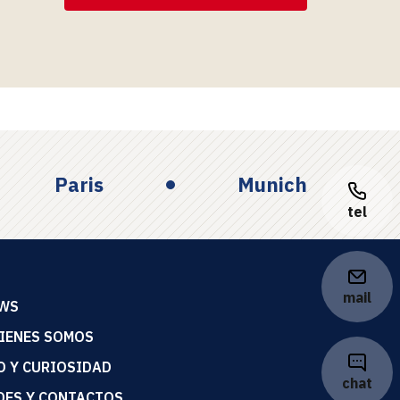
Paris
Munich
tel
mail
WS
IENES SOMOS
O Y CURIOSIDAD
chat
DES Y CONTACTOS